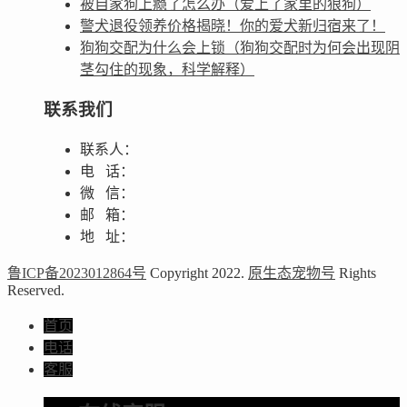
被自家狗上瘾了怎么办（爱上了家里的狼狗）
警犬退役领养价格揭晓！你的爱犬新归宿来了！
狗狗交配为什么会上锁（狗狗交配时为何会出现阴
茎勾住的现象，科学解释）
联系我们
联系人：
电 话：
微 信：
邮 箱：
地 址：
鲁ICP备2023012864号
Copyright 2022.
原生态宠物号
Rights
Reserved.
首页
电话
客服