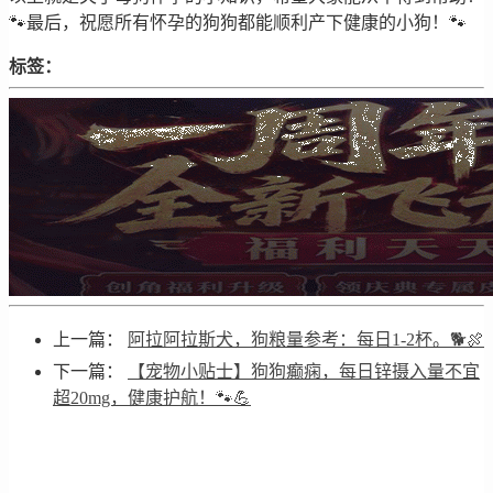
🐾最后，祝愿所有怀孕的狗狗都能顺利产下健康的小狗！🐾
标签：
上一篇：
阿拉阿拉斯犬，狗粮量参考：每日1-2杯。🐕🍖
下一篇：
【宠物小贴士】狗狗癫痫，每日锌摄入量不宜
超20mg，健康护航！🐾💪