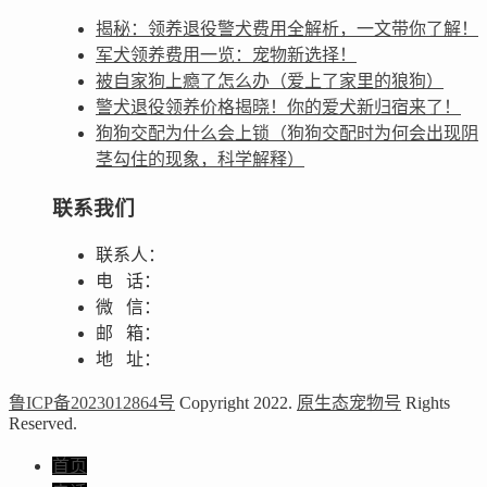
揭秘：领养退役警犬费用全解析，一文带你了解！
军犬领养费用一览：宠物新选择！
被自家狗上瘾了怎么办（爱上了家里的狼狗）
警犬退役领养价格揭晓！你的爱犬新归宿来了！
狗狗交配为什么会上锁（狗狗交配时为何会出现阴
茎勾住的现象，科学解释）
联系我们
联系人：
电 话：
微 信：
邮 箱：
地 址：
鲁ICP备2023012864号
Copyright 2022.
原生态宠物号
Rights
Reserved.
首页