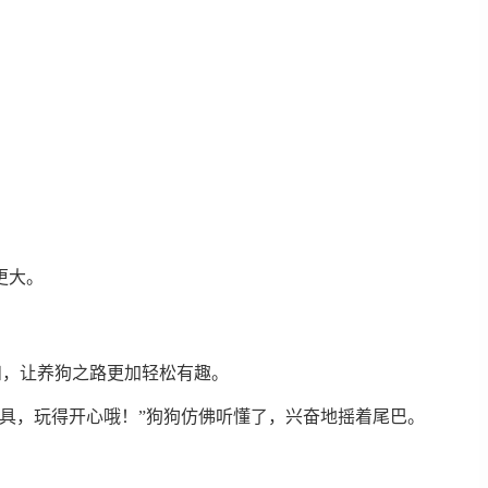
更大。
和，让养狗之路更加轻松有趣。
具，玩得开心哦！”狗狗仿佛听懂了，兴奋地摇着尾巴。