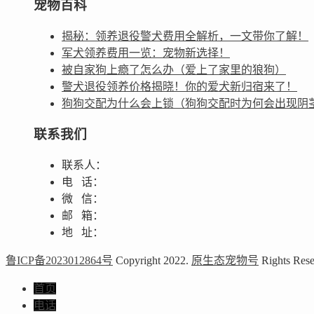
宠物百科
揭秘：领养退役警犬费用全解析，一文带你了解！
军犬领养费用一览：宠物新选择！
被自家狗上瘾了怎么办（爱上了家里的狼狗）
警犬退役领养价格揭晓！你的爱犬新归宿来了！
狗狗交配为什么会上锁（狗狗交配时为何会出现阴
联系我们
联系人：
电 话：
微 信：
邮 箱：
地 址：
鲁ICP备2023012864号
Copyright 2022.
原生态宠物号
Rights Rese
首页
电话