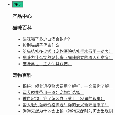
产品中心
猫咪百科
猫咪喝了多少白酒会致命？
捡到猫胡子代表什么
给猫结扎多少钱（宠物医院结扎手术费用一览表）
猫咪为什么突然站起来（猫咪站立的原因和意义）
猫咪离世，主人何其哀伤。
宠物百科
揭秘：领养退役警犬费用全解析，一文带你了解！
军犬领养费用一览：宠物新选择！
被自家狗上瘾了怎么办（爱上了家里的狼狗）
警犬退役领养价格揭晓！你的爱犬新归宿来了！
狗狗交配为什么会上锁（狗狗交配时为何会出现阴