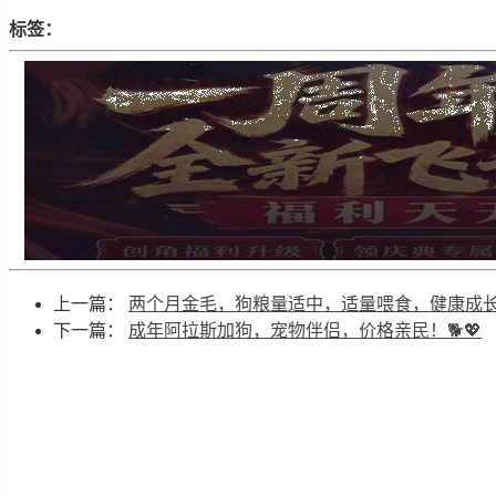
标签：
上一篇：
两个月金毛，狗粮量适中，适量喂食，健康成
下一篇：
成年阿拉斯加狗，宠物伴侣，价格亲民！🐕💖