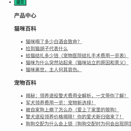
产品中心
猫咪百科
猫咪喝了多少白酒会致命？
捡到猫胡子代表什么
给猫结扎多少钱（宠物医院结扎手术费用一览表）
猫咪为什么突然站起来（猫咪站立的原因和意义）
猫咪离世，主人何其哀伤。
宠物百科
揭秘：领养退役警犬费用全解析，一文带你了解！
军犬领养费用一览：宠物新选择！
被自家狗上瘾了怎么办（爱上了家里的狼狗）
警犬退役领养价格揭晓！你的爱犬新归宿来了！
狗狗交配为什么会上锁（狗狗交配时为何会出现阴