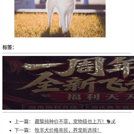
标签：
上一篇：
藏獒纯种价不菲，宠物级也上万！🐕💰
下一篇：
牧羊犬价格亲民，养宠新选择！