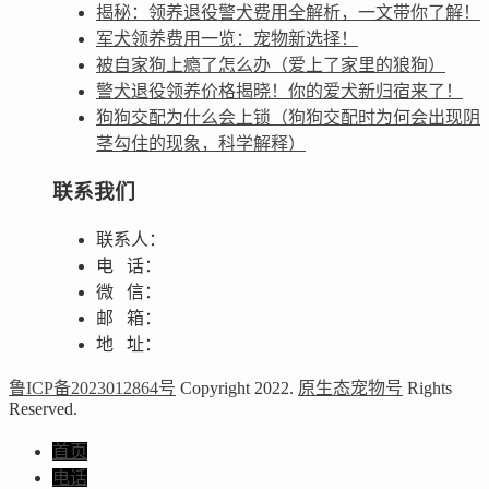
揭秘：领养退役警犬费用全解析，一文带你了解！
军犬领养费用一览：宠物新选择！
被自家狗上瘾了怎么办（爱上了家里的狼狗）
警犬退役领养价格揭晓！你的爱犬新归宿来了！
狗狗交配为什么会上锁（狗狗交配时为何会出现阴
茎勾住的现象，科学解释）
联系我们
联系人：
电 话：
微 信：
邮 箱：
地 址：
鲁ICP备2023012864号
Copyright 2022.
原生态宠物号
Rights
Reserved.
首页
电话