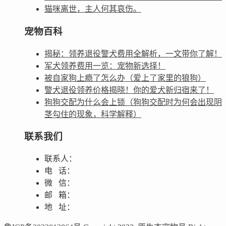
猫咪离世，主人何其哀伤。
宠物百科
揭秘：领养退役警犬费用全解析，一文带你了解！
军犬领养费用一览：宠物新选择！
被自家狗上瘾了怎么办（爱上了家里的狼狗）
警犬退役领养价格揭晓！你的爱犬新归宿来了！
狗狗交配为什么会上锁（狗狗交配时为何会出现阴
茎勾住的现象，科学解释）
联系我们
联系人：
电 话：
微 信：
邮 箱：
地 址：