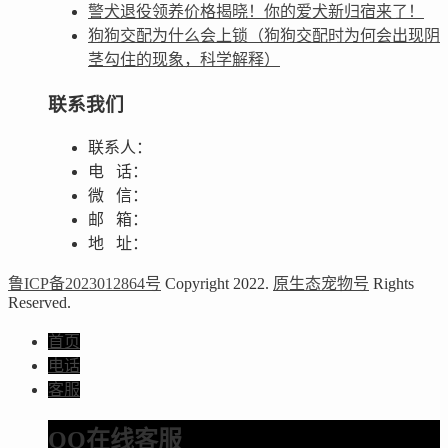
警犬退役领养价格揭晓！你的爱犬新归宿来了！
狗狗交配为什么会上锁（狗狗交配时为何会出现阴
茎勾住的现象，科学解释）
联系我们
联系人：
电 话：
微 信：
邮 箱：
地 址：
鲁ICP备2023012864号
Copyright 2022.
原生态宠物号
Rights
Reserved.
首页
电话
客服
QQ在线客服