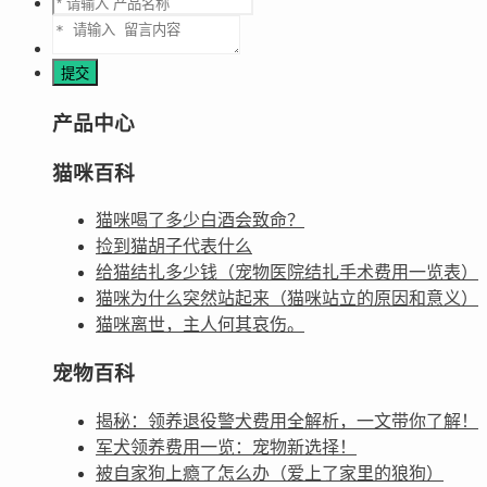
产品中心
猫咪百科
猫咪喝了多少白酒会致命？
捡到猫胡子代表什么
给猫结扎多少钱（宠物医院结扎手术费用一览表）
猫咪为什么突然站起来（猫咪站立的原因和意义）
猫咪离世，主人何其哀伤。
宠物百科
揭秘：领养退役警犬费用全解析，一文带你了解！
军犬领养费用一览：宠物新选择！
被自家狗上瘾了怎么办（爱上了家里的狼狗）