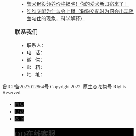
警犬退役领养价格揭晓！你的爱犬新归宿来了！
狗狗交配为什么会上锁（狗狗交配时为何会出现阴
茎勾住的现象，科学解释）
联系我们
联系人：
电 话：
微 信：
邮 箱：
地 址：
鲁ICP备2023012864号
Copyright 2022.
原生态宠物号
Rights
Reserved.
首页
电话
客服
QQ在线客服