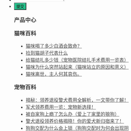
产品中心
猫咪百科
猫咪喝了多少白酒会致命？
捡到猫胡子代表什么
给猫结扎多少钱（宠物医院结扎手术费用一览表）
猫咪为什么突然站起来（猫咪站立的原因和意义）
猫咪离世，主人何其哀伤。
宠物百科
揭秘：领养退役警犬费用全解析，一文带你了解！
军犬领养费用一览：宠物新选择！
被自家狗上瘾了怎么办（爱上了家里的狼狗）
警犬退役领养价格揭晓！你的爱犬新归宿来了！
狗狗交配为什么会上锁（狗狗交配时为何会出现阴