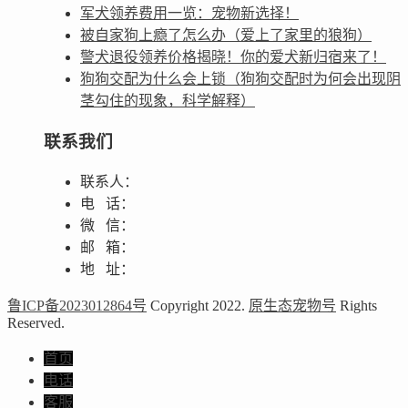
军犬领养费用一览：宠物新选择！
被自家狗上瘾了怎么办（爱上了家里的狼狗）
警犬退役领养价格揭晓！你的爱犬新归宿来了！
狗狗交配为什么会上锁（狗狗交配时为何会出现阴
茎勾住的现象，科学解释）
联系我们
联系人：
电 话：
微 信：
邮 箱：
地 址：
鲁ICP备2023012864号
Copyright 2022.
原生态宠物号
Rights
Reserved.
首页
电话
客服