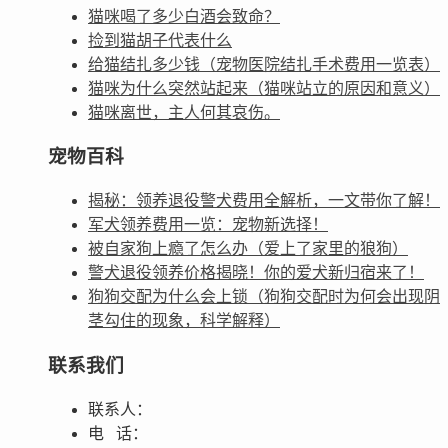
猫咪喝了多少白酒会致命？
捡到猫胡子代表什么
给猫结扎多少钱（宠物医院结扎手术费用一览表）
猫咪为什么突然站起来（猫咪站立的原因和意义）
猫咪离世，主人何其哀伤。
宠物百科
揭秘：领养退役警犬费用全解析，一文带你了解！
军犬领养费用一览：宠物新选择！
被自家狗上瘾了怎么办（爱上了家里的狼狗）
警犬退役领养价格揭晓！你的爱犬新归宿来了！
狗狗交配为什么会上锁（狗狗交配时为何会出现阴
茎勾住的现象，科学解释）
联系我们
联系人：
电 话：