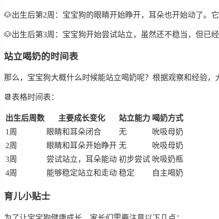
🐶出生后第2周：宝宝狗的眼睛开始睁开，耳朵也开始动了。
🐶出生后第3周：宝宝狗开始尝试站立，虽然还不稳当，但已
站立喝奶的时间表
那么，宝宝狗大概什么时候能站立喝奶呢？根据观察和经验，
📆表格时间表：
出生后周数
主要成长变化
站立能力
喝奶方式
1周
眼睛和耳朵闭合
无
吮吸母奶
2周
眼睛和耳朵开始睁开
无
吮吸母奶
3周
尝试站立，耳朵能动
初步尝试
吮吸奶瓶
4周
能够稳定站立和走动
稳定
自主喝奶
育儿小贴士
为了让宝宝狗健康成长，家长们需要注意以下几点：