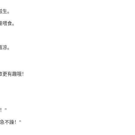
滋生。
量喂食。
着凉。
章更有趣哦！
！”
急不躁！”