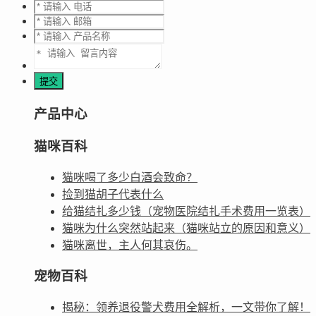
产品中心
猫咪百科
猫咪喝了多少白酒会致命？
捡到猫胡子代表什么
给猫结扎多少钱（宠物医院结扎手术费用一览表）
猫咪为什么突然站起来（猫咪站立的原因和意义）
猫咪离世，主人何其哀伤。
宠物百科
揭秘：领养退役警犬费用全解析，一文带你了解！