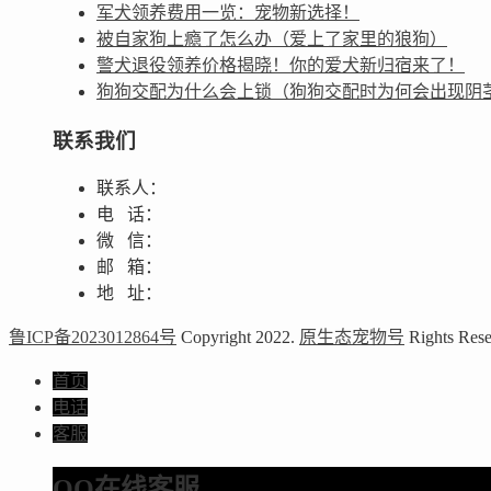
军犬领养费用一览：宠物新选择！
被自家狗上瘾了怎么办（爱上了家里的狼狗）
警犬退役领养价格揭晓！你的爱犬新归宿来了！
狗狗交配为什么会上锁（狗狗交配时为何会出现阴
联系我们
联系人：
电 话：
微 信：
邮 箱：
地 址：
鲁ICP备2023012864号
Copyright 2022.
原生态宠物号
Rights Rese
首页
电话
客服
QQ在线客服