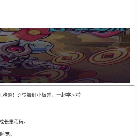
难题！🎉快搬好小板凳，一起学习啦！
成长里程碑。
和睡觉。