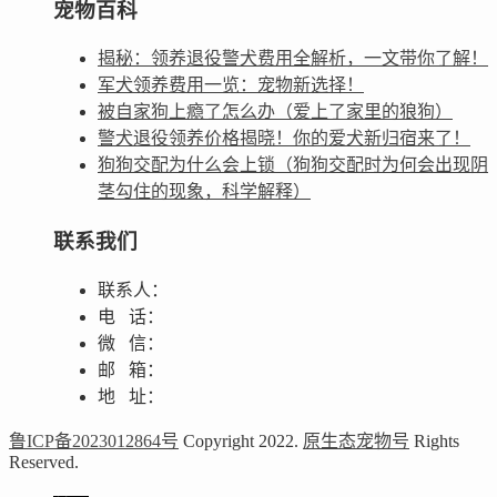
宠物百科
揭秘：领养退役警犬费用全解析，一文带你了解！
军犬领养费用一览：宠物新选择！
被自家狗上瘾了怎么办（爱上了家里的狼狗）
警犬退役领养价格揭晓！你的爱犬新归宿来了！
狗狗交配为什么会上锁（狗狗交配时为何会出现阴
茎勾住的现象，科学解释）
联系我们
联系人：
电 话：
微 信：
邮 箱：
地 址：
鲁ICP备2023012864号
Copyright 2022.
原生态宠物号
Rights
Reserved.