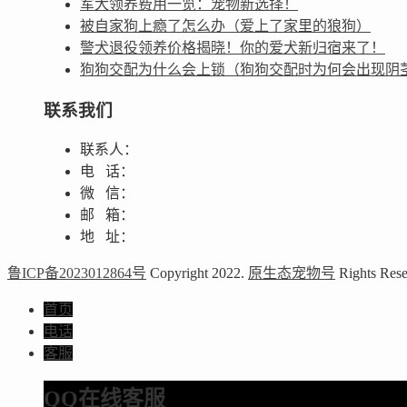
军犬领养费用一览：宠物新选择！
被自家狗上瘾了怎么办（爱上了家里的狼狗）
警犬退役领养价格揭晓！你的爱犬新归宿来了！
狗狗交配为什么会上锁（狗狗交配时为何会出现阴
联系我们
联系人：
电 话：
微 信：
邮 箱：
地 址：
鲁ICP备2023012864号
Copyright 2022.
原生态宠物号
Rights Rese
首页
电话
客服
QQ在线客服