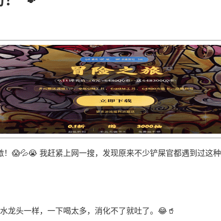
😱💦😭 我赶紧上网一搜，发现原来不少铲屎官都遇到过这
喝个水龙头一样，一下喝太多，消化不了就吐了。😂🥤