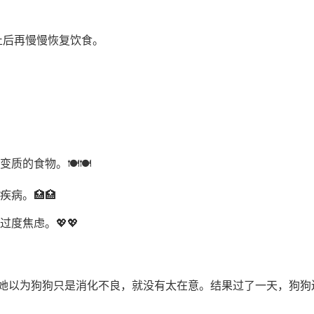
止后再慢慢恢复饮食。
质的食物。🍽️🍽️
病。🏥🏥
过度焦虑。💖💖
始她以为狗狗只是消化不良，就没有太在意。结果过了一天，狗