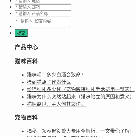
产品中心
猫咪百科
猫咪喝了多少白酒会致命？
捡到猫胡子代表什么
给猫结扎多少钱（宠物医院结扎手术费用一览表）
猫咪为什么突然站起来（猫咪站立的原因和意义）
猫咪离世，主人何其哀伤。
宠物百科
揭秘：领养退役警犬费用全解析，一文带你了解！