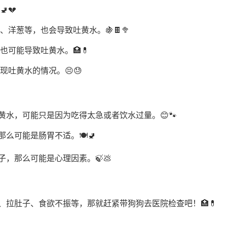
💔
、洋葱等，也会导致吐黄水。🍇🍫🥦
也可能导致吐黄水。🏥💊
现吐黄水的情况。😣😓
黄水，可能只是因为吃得太急或者饮水过量。😊🐾
么可能是肠胃不适。🍽️🚽
，那么可能是心理因素。🍃💩
、拉肚子、食欲不振等，那就赶紧带狗狗去医院检查吧！🏥💊