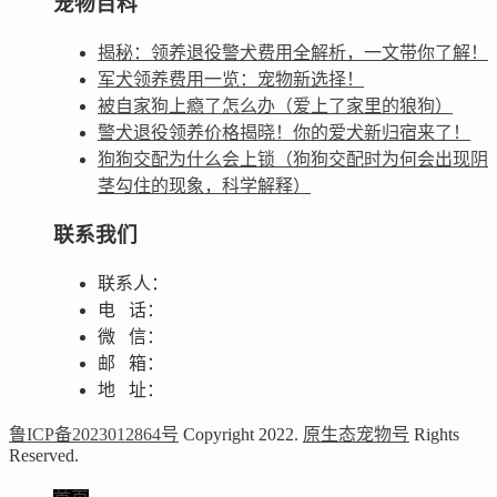
宠物百科
揭秘：领养退役警犬费用全解析，一文带你了解！
军犬领养费用一览：宠物新选择！
被自家狗上瘾了怎么办（爱上了家里的狼狗）
警犬退役领养价格揭晓！你的爱犬新归宿来了！
狗狗交配为什么会上锁（狗狗交配时为何会出现阴
茎勾住的现象，科学解释）
联系我们
联系人：
电 话：
微 信：
邮 箱：
地 址：
鲁ICP备2023012864号
Copyright 2022.
原生态宠物号
Rights
Reserved.