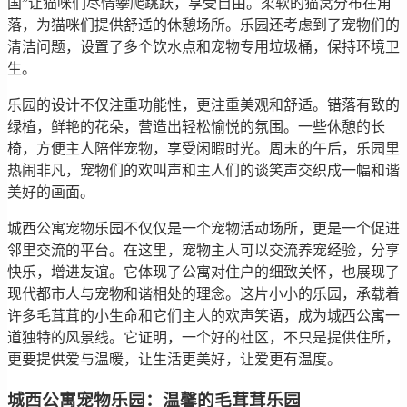
国”让猫咪们尽情攀爬跳跃，享受自由。柔软的猫窝分布在角
落，为猫咪们提供舒适的休憩场所。乐园还考虑到了宠物们的
清洁问题，设置了多个饮水点和宠物专用垃圾桶，保持环境卫
生。
乐园的设计不仅注重功能性，更注重美观和舒适。错落有致的
绿植，鲜艳的花朵，营造出轻松愉悦的氛围。一些休憩的长
椅，方便主人陪伴宠物，享受闲暇时光。周末的午后，乐园里
热闹非凡，宠物们的欢叫声和主人们的谈笑声交织成一幅和谐
美好的画面。
城西公寓宠物乐园不仅仅是一个宠物活动场所，更是一个促进
邻里交流的平台。在这里，宠物主人可以交流养宠经验，分享
快乐，增进友谊。它体现了公寓对住户的细致关怀，也展现了
现代都市人与宠物和谐相处的理念。这片小小的乐园，承载着
许多毛茸茸的小生命和它们主人的欢声笑语，成为城西公寓一
道独特的风景线。它证明，一个好的社区，不只是提供住所，
更要提供爱与温暖，让生活更美好，让爱更有温度。
城西公寓宠物乐园：温馨的毛茸茸乐园