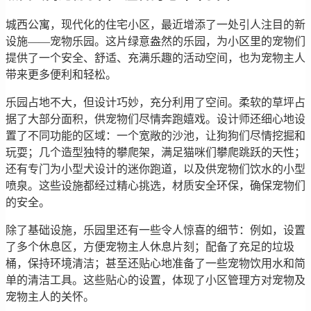
城西公寓，现代化的住宅小区，最近增添了一处引人注目的新
设施——宠物乐园。这片绿意盎然的乐园，为小区里的宠物们
提供了一个安全、舒适、充满乐趣的活动空间，也为宠物主人
带来更多便利和轻松。
乐园占地不大，但设计巧妙，充分利用了空间。柔软的草坪占
据了大部分面积，供宠物们尽情奔跑嬉戏。设计师还细心地设
置了不同功能的区域：一个宽敞的沙池，让狗狗们尽情挖掘和
玩耍；几个造型独特的攀爬架，满足猫咪们攀爬跳跃的天性；
还有专门为小型犬设计的迷你跑道，以及供宠物们饮水的小型
喷泉。这些设施都经过精心挑选，材质安全环保，确保宠物们
的安全。
除了基础设施，乐园里还有一些令人惊喜的细节：例如，设置
了多个休息区，方便宠物主人休息片刻；配备了充足的垃圾
桶，保持环境清洁；甚至还贴心地准备了一些宠物饮用水和简
单的清洁工具。这些贴心的设置，体现了小区管理方对宠物及
宠物主人的关怀。