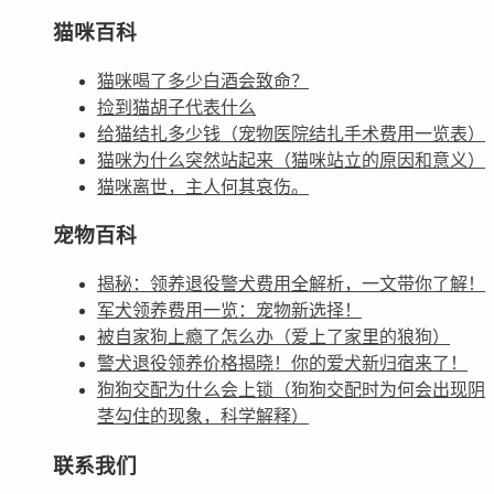
猫咪百科
猫咪喝了多少白酒会致命？
捡到猫胡子代表什么
给猫结扎多少钱（宠物医院结扎手术费用一览表）
猫咪为什么突然站起来（猫咪站立的原因和意义）
猫咪离世，主人何其哀伤。
宠物百科
揭秘：领养退役警犬费用全解析，一文带你了解！
军犬领养费用一览：宠物新选择！
被自家狗上瘾了怎么办（爱上了家里的狼狗）
警犬退役领养价格揭晓！你的爱犬新归宿来了！
狗狗交配为什么会上锁（狗狗交配时为何会出现阴
茎勾住的现象，科学解释）
联系我们