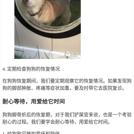
4. 定期检查狗狗的恢复情况
在狗狗恢复期间，我们要定期观察它的恢复情况。如果发现狗
狗的脚部肿胀、疼痛等症状加重，要及时带它去医院复诊。
耐心等待，用爱给它时间
狗狗脚骨折后的恢复期，对于我们铲屎官来说，也是一个考验
耐心的过程。我们要学会耐心等待，用爱给它时间。
1. 给狗狗足够的爱抚和陪伴