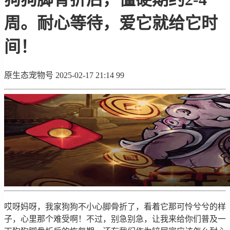
周。耐心等待，爱它就给它时
间！
原生态宠物号
2025-02-17 21:14
99
哎呀妈呀，我家狗狗不小心脚骨折了，看着它那可怜兮兮的样
子，心里那个难受啊！不过，别急别急，让我来给你们普及一