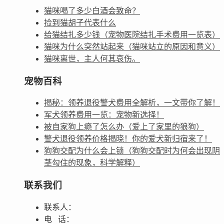
猫咪喝了多少白酒会致命？
捡到猫胡子代表什么
给猫结扎多少钱（宠物医院结扎手术费用一览表）
猫咪为什么突然站起来（猫咪站立的原因和意义）
猫咪离世，主人何其哀伤。
宠物百科
揭秘：领养退役警犬费用全解析，一文带你了解！
军犬领养费用一览：宠物新选择！
被自家狗上瘾了怎么办（爱上了家里的狼狗）
警犬退役领养价格揭晓！你的爱犬新归宿来了！
狗狗交配为什么会上锁（狗狗交配时为何会出现阴
茎勾住的现象，科学解释）
联系我们
联系人：
电 话：