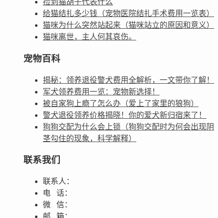
捡到猫胡子代表什么
给猫结扎多少钱（宠物医院结扎手术费用一览表）
猫咪为什么突然站起来（猫咪站立的原因和意义）
猫咪离世，主人何其哀伤。
宠物百科
揭秘：领养退役警犬费用全解析，一文带你了解！
军犬领养费用一览：宠物新选择！
被自家狗上瘾了怎么办（爱上了家里的狼狗）
警犬退役领养价格揭晓！你的爱犬新归宿来了！
狗狗交配为什么会上锁（狗狗交配时为何会出现阴
茎勾住的现象，科学解释）
联系我们
联系人：
电 话：
微 信：
邮 箱：