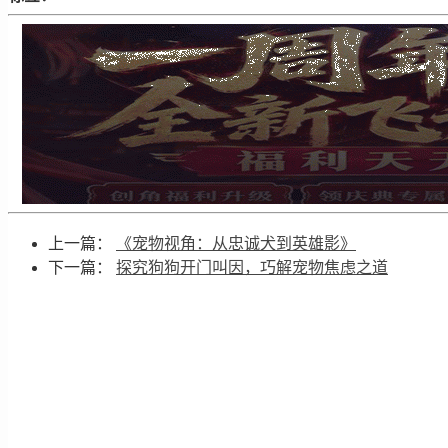
上一篇：
《宠物视角：从忠诚犬到英雄影》
下一篇：
探究狗狗开门叫因，巧解宠物焦虑之道