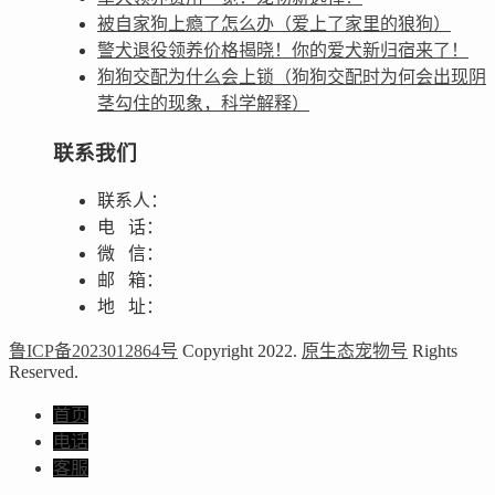
被自家狗上瘾了怎么办（爱上了家里的狼狗）
警犬退役领养价格揭晓！你的爱犬新归宿来了！
狗狗交配为什么会上锁（狗狗交配时为何会出现阴
茎勾住的现象，科学解释）
联系我们
联系人：
电 话：
微 信：
邮 箱：
地 址：
鲁ICP备2023012864号
Copyright 2022.
原生态宠物号
Rights
Reserved.
首页
电话
客服