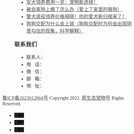
军犬领养费用一览：宠物新选择！
被自家狗上瘾了怎么办（爱上了家里的狼狗）
警犬退役领养价格揭晓！你的爱犬新归宿来了！
狗狗交配为什么会上锁（狗狗交配时为何会出现阴
茎勾住的现象，科学解释）
联系我们
联系人：
电 话：
微 信：
邮 箱：
地 址：
鲁ICP备2023012864号
Copyright 2022.
原生态宠物号
Rights
Reserved.
首页
电话
客服