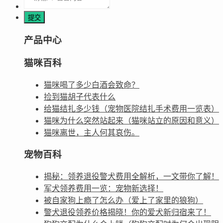
产品中心
猫咪百科
猫咪喝了多少白酒会致命？
捡到猫胡子代表什么
给猫结扎多少钱（宠物医院结扎手术费用一览表）
猫咪为什么突然站起来（猫咪站立的原因和意义）
猫咪离世，主人何其哀伤。
宠物百科
揭秘：领养退役警犬费用全解析，一文带你了解！
军犬领养费用一览：宠物新选择！
被自家狗上瘾了怎么办（爱上了家里的狼狗）
警犬退役领养价格揭晓！你的爱犬新归宿来了！