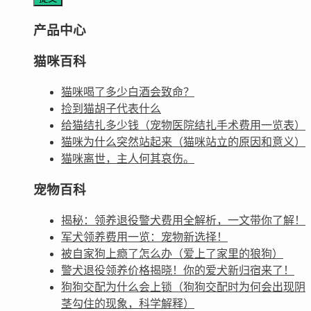
产品中心
猫咪百科
猫咪喝了多少白酒会致命？
捡到猫胡子代表什么
给猫结扎多少钱（宠物医院结扎手术费用一览表）
猫咪为什么突然站起来（猫咪站立的原因和意义）
猫咪离世，主人何其哀伤。
宠物百科
揭秘：领养退役警犬费用全解析，一文带你了解！
军犬领养费用一览：宠物新选择！
被自家狗上瘾了怎么办（爱上了家里的狼狗）
警犬退役领养价格揭晓！你的爱犬新归宿来了！
狗狗交配为什么会上锁（狗狗交配时为何会出现阴
茎勾住的现象，科学解释）