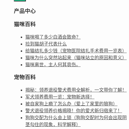
产品中心
猫咪百科
猫咪喝了多少白酒会致命？
捡到猫胡子代表什么
给猫结扎多少钱（宠物医院结扎手术费用一览表）
猫咪为什么突然站起来（猫咪站立的原因和意义）
猫咪离世，主人何其哀伤。
宠物百科
揭秘：领养退役警犬费用全解析，一文带你了解！
军犬领养费用一览：宠物新选择！
被自家狗上瘾了怎么办（爱上了家里的狼狗）
警犬退役领养价格揭晓！你的爱犬新归宿来了！
狗狗交配为什么会上锁（狗狗交配时为何会出现阴
茎勾住的现象，科学解释）