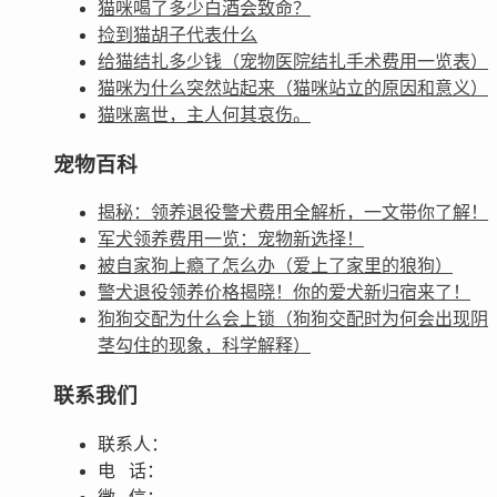
猫咪喝了多少白酒会致命？
捡到猫胡子代表什么
给猫结扎多少钱（宠物医院结扎手术费用一览表）
猫咪为什么突然站起来（猫咪站立的原因和意义）
猫咪离世，主人何其哀伤。
宠物百科
揭秘：领养退役警犬费用全解析，一文带你了解！
军犬领养费用一览：宠物新选择！
被自家狗上瘾了怎么办（爱上了家里的狼狗）
警犬退役领养价格揭晓！你的爱犬新归宿来了！
狗狗交配为什么会上锁（狗狗交配时为何会出现阴
茎勾住的现象，科学解释）
联系我们
联系人：
电 话：