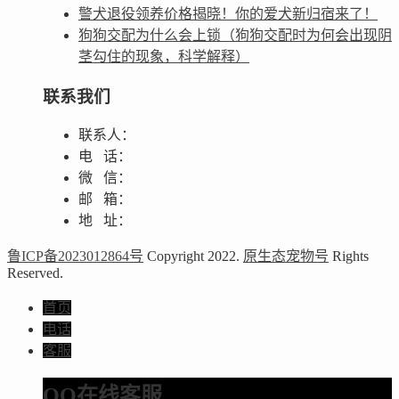
警犬退役领养价格揭晓！你的爱犬新归宿来了！
狗狗交配为什么会上锁（狗狗交配时为何会出现阴
茎勾住的现象，科学解释）
联系我们
联系人：
电 话：
微 信：
邮 箱：
地 址：
鲁ICP备2023012864号
Copyright 2022.
原生态宠物号
Rights
Reserved.
首页
电话
客服
QQ在线客服