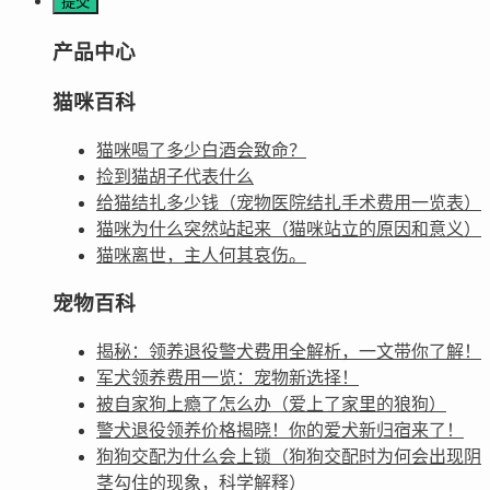
产品中心
猫咪百科
猫咪喝了多少白酒会致命？
捡到猫胡子代表什么
给猫结扎多少钱（宠物医院结扎手术费用一览表）
猫咪为什么突然站起来（猫咪站立的原因和意义）
猫咪离世，主人何其哀伤。
宠物百科
揭秘：领养退役警犬费用全解析，一文带你了解！
军犬领养费用一览：宠物新选择！
被自家狗上瘾了怎么办（爱上了家里的狼狗）
警犬退役领养价格揭晓！你的爱犬新归宿来了！
狗狗交配为什么会上锁（狗狗交配时为何会出现阴
茎勾住的现象，科学解释）