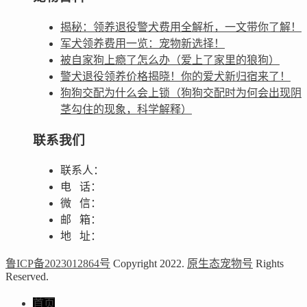
揭秘：领养退役警犬费用全解析，一文带你了解！
军犬领养费用一览：宠物新选择！
被自家狗上瘾了怎么办（爱上了家里的狼狗）
警犬退役领养价格揭晓！你的爱犬新归宿来了！
狗狗交配为什么会上锁（狗狗交配时为何会出现阴
茎勾住的现象，科学解释）
联系我们
联系人：
电 话：
微 信：
邮 箱：
地 址：
鲁ICP备2023012864号
Copyright 2022.
原生态宠物号
Rights
Reserved.
首页