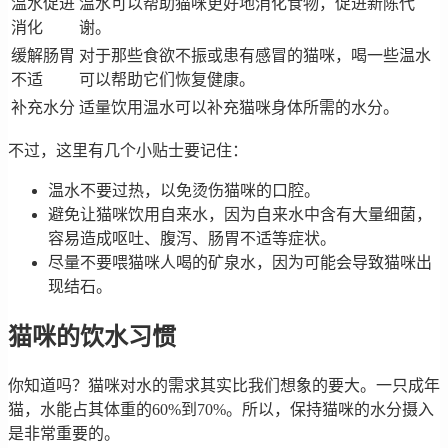
温水促进
温水可以帮助猫咪更好地消化食物，促进新陈代
消化
谢。
缓解肠胃
对于那些食欲不振或患有感冒的猫咪，喝一些温水
不适
可以帮助它们恢复健康。
补充水分
适量饮用温水可以补充猫咪身体所需的水分。
不过，这里有几个小贴士要记住：
温水不要过热，以免烫伤猫咪的口腔。
避免让猫咪饮用自来水，因为自来水中含有大量细菌，
容易造成呕吐、腹泻、肠胃不适等症状。
尽量不要喂猫咪人喝的矿泉水，因为可能会导致猫咪出
现结石。
猫咪的饮水习惯
你知道吗？猫咪对水的需求其实比我们想象的要大。一只成年
猫，水能占其体重的60%到70%。所以，保持猫咪的水分摄入
是非常重要的。