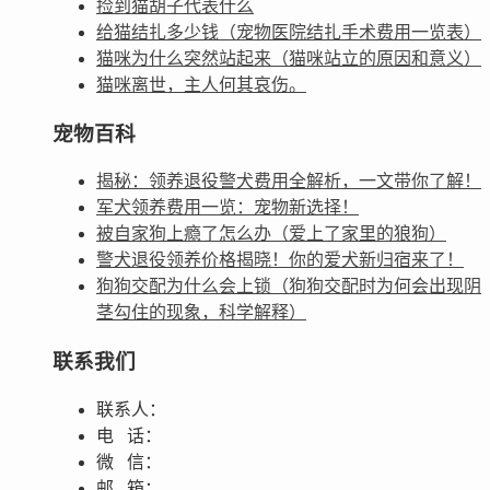
捡到猫胡子代表什么
给猫结扎多少钱（宠物医院结扎手术费用一览表）
猫咪为什么突然站起来（猫咪站立的原因和意义）
猫咪离世，主人何其哀伤。
宠物百科
揭秘：领养退役警犬费用全解析，一文带你了解！
军犬领养费用一览：宠物新选择！
被自家狗上瘾了怎么办（爱上了家里的狼狗）
警犬退役领养价格揭晓！你的爱犬新归宿来了！
狗狗交配为什么会上锁（狗狗交配时为何会出现阴
茎勾住的现象，科学解释）
联系我们
联系人：
电 话：
微 信：
邮 箱：