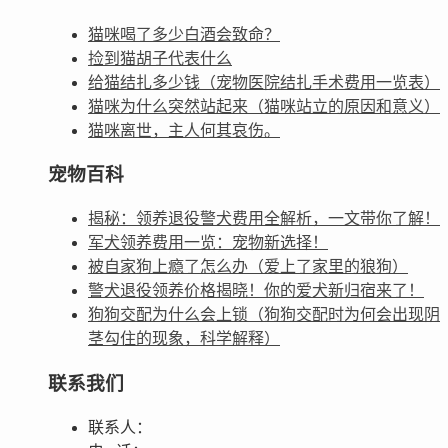
猫咪喝了多少白酒会致命？
捡到猫胡子代表什么
给猫结扎多少钱（宠物医院结扎手术费用一览表）
猫咪为什么突然站起来（猫咪站立的原因和意义）
猫咪离世，主人何其哀伤。
宠物百科
揭秘：领养退役警犬费用全解析，一文带你了解！
军犬领养费用一览：宠物新选择！
被自家狗上瘾了怎么办（爱上了家里的狼狗）
警犬退役领养价格揭晓！你的爱犬新归宿来了！
狗狗交配为什么会上锁（狗狗交配时为何会出现阴
茎勾住的现象，科学解释）
联系我们
联系人：