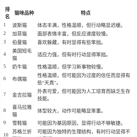
排
猫咪品种
特点
名
1
波斯猫
体态丰满，性格温顺，但行动略显迟缓。
2
加菲猫
面部表情丰富，但反应速度较慢。
3
伯曼猫
喜欢躲藏，有时显得有些笨拙。
美国短毛
4
适应力强，但有时行动显得笨拙。
猫
5
奶牛猫
性格温顺，但学习新事物较慢。
性格温顺，但可能因为过度的信任而显得有
6
布偶猫
些“天真”。
外表可爱，但可能因为人工培育而缺乏生存
7
金吉拉猫
技能。
喜马拉雅
8
体型较大，动作可能略显笨重。
猫
9
雪鞋猫
可能因为基因原因，显得行动不够敏捷。
苏格兰折
可能因为独特的生理结构，有时行动显得不
10