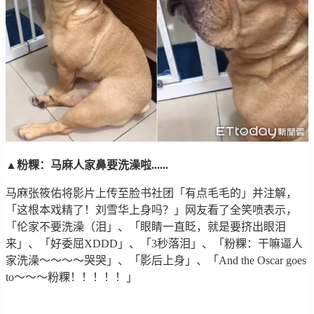
▲粉粿：马麻人家鼻要洗澡啦......
马麻张筱佑将影片上传至脸书社团「有点毛毛的」并注解，
「这根本戏精了！刘雪华上身吗？」网友看了全笑喷表示，
「伦家不要洗澡（泪」、「眼睛一直眨，就是要挤出眼泪
来」、「好委屈XDDD」、「3秒落泪」、「粉粿：干嘛逼人
家洗澡～～～～哭哭」、「影后上身」、「And the Oscar goes
to～～～粉粿！！！！！」