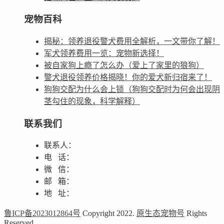
宠物百科
揭秘：领养退役警犬费用全解析，一文带你了解！
军犬领养费用一览：宠物新选择！
被自家狗上瘾了怎么办（爱上了家里的狼狗）
警犬退役领养价格揭晓！你的爱犬新归宿来了！
狗狗交配为什么会上锁（狗狗交配时为何会出现阴
茎勾住的现象，科学解释）
联系我们
联系人：
电 话：
微 信：
邮 箱：
地 址：
鲁ICP备2023012864号
Copyright 2022.
原生态宠物号
Rights
Reserved.