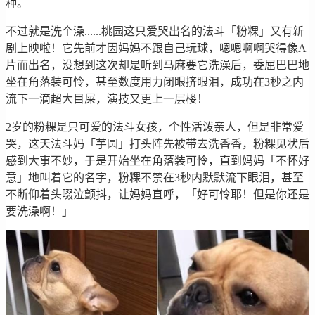
种。
不过就是洗个澡......桃园这只爱哭出名的法斗「粉粿」又有新
剧上映啦！它先前才因妈妈不跟自己玩球，嗯嗯啊啊哭得像A
片而出名，没想到这次却是听到马麻要它洗澡后，委屈巴巴地
坐在角落装可怜，甚至数度用力闭眼挤眼泪，成功在3秒之内
流下一滴超大目屎，演技又更上一层楼！
2岁的粉粿是只可爱的法斗女孩，个性活泼亲人，但是非常爱
哭，这天法斗妈「芋圆」打头阵先被带去洗香香，粉粿见状后
感到大事不妙，于是开始坐在角落装可怜，直到妈妈「不怀好
意」地叫着它的名字，粉粿不禁在3秒内默默流下眼泪，甚至
不断仰着头啜泣颤抖，让妈妈直呼，「好可怜耶！但是你还是
要洗澡啊！」