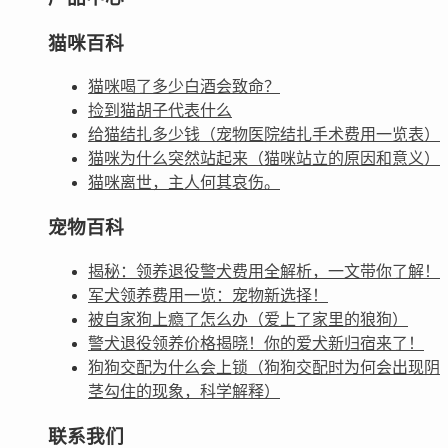
猫咪百科
猫咪喝了多少白酒会致命？
捡到猫胡子代表什么
给猫结扎多少钱（宠物医院结扎手术费用一览表）
猫咪为什么突然站起来（猫咪站立的原因和意义）
猫咪离世，主人何其哀伤。
宠物百科
揭秘：领养退役警犬费用全解析，一文带你了解！
军犬领养费用一览：宠物新选择！
被自家狗上瘾了怎么办（爱上了家里的狼狗）
警犬退役领养价格揭晓！你的爱犬新归宿来了！
狗狗交配为什么会上锁（狗狗交配时为何会出现阴
茎勾住的现象，科学解释）
联系我们