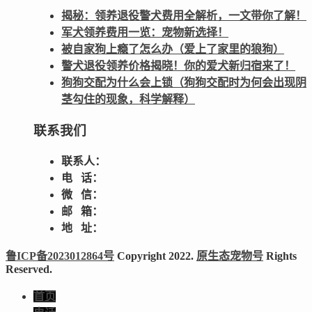
揭秘：领养退役警犬费用全解析，一文带你了解！
军犬领养费用一览：宠物新选择！
被自家狗上瘾了怎么办（爱上了家里的狼狗）
警犬退役领养价格揭晓！你的爱犬新归宿来了！
狗狗交配为什么会上锁（狗狗交配时为何会出现阴
茎勾住的现象，科学解释）
联系我们
联系人：
电 话：
微 信：
邮 箱：
地 址：
鲁ICP备2023012864号
Copyright 2022.
原生态宠物号
Rights
Reserved.
首页