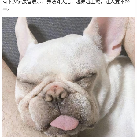
有不少铲屎官表示，养法斗犬后，越养越上瘾，让人爱不释
手。