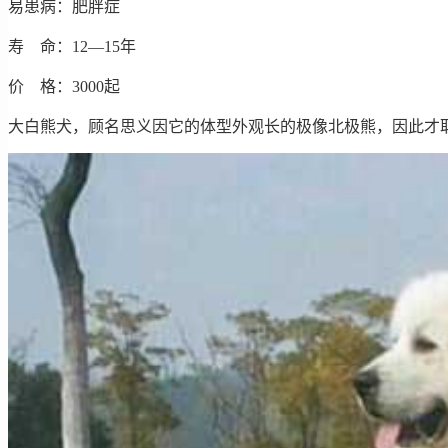
易患病：肥胖症
寿 命：12—15年
价 格：3000起
大白熊犬，顾名思义因它的体型外观长的极像北极熊，因此才