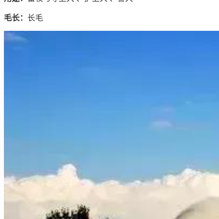
毛长：
长毛