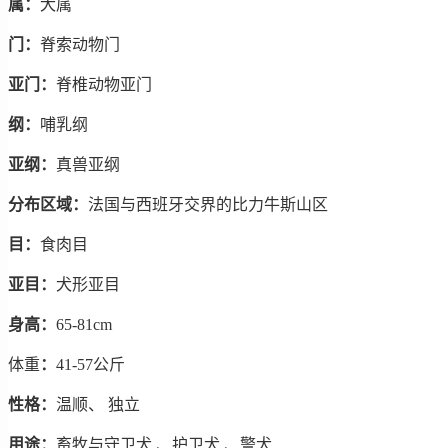
属：
犬属
门：
脊索动物门
亚门：
脊椎动物亚门
纲：
哺乳纲
亚纲：
真兽亚纲
分布区域：
法国与西班牙交界的比力牛斯山区
目：
食肉目
亚目：
犬形亚目
身高：
65-81cm
体重
：
41-57公斤
性格：
温顺、 独立
用途：
畜牧与守卫犬 、护卫犬 、警犬