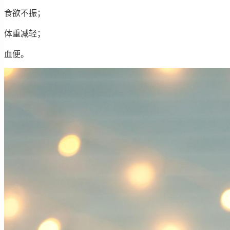
食欲不振；
体重减轻；
血便。