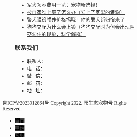
军犬领养费用一览：宠物新选择！
被自家狗上瘾了怎么办（爱上了家里的狼狗）
警犬退役领养价格揭晓！你的爱犬新归宿来了！
狗狗交配为什么会上锁（狗狗交配时为何会出现阴
茎勾住的现象，科学解释）
联系我们
联系人：
电 话：
微 信：
邮 箱：
地 址：
鲁ICP备2023012864号
Copyright 2022.
原生态宠物号
Rights
Reserved.
首页
电话
客服