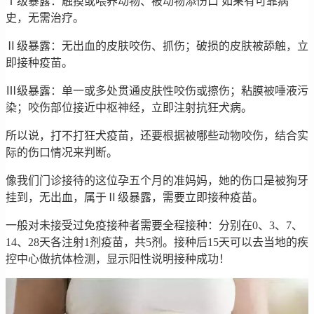
Ⅰ级暴露：触摸或喂养动物、被动物添伤口 如果有可靠病
史，无需治疗。
Ⅱ级暴露：无出血的皮肤咬伤、抓伤；破损的皮肤被舔触，立
即接种疫苗。
Ⅲ级暴露：单一或多处贯通皮肤性咬伤或擦伤；粘膜被唾液污
染；咬伤部位接近中枢神经，立即注射抗狂犬病。
所以说，打不打狂犬疫苗，还要根据被哪些动物咬伤，结合实
际的伤口情况来判断。
像我们门诊接待的这位孕五个月的准妈妈，她的伤口是被狗牙
挂到，无出血，属于Ⅱ级暴露，需要立即接种疫苗。
一般对未接受过免疫接种者需要全程接种：分别在0、3、7、
14、28天各注射1剂疫苗，共5剂。接种后15天可以去当地的疾
控中心做抗体检测，显示阳性说明接种成功！