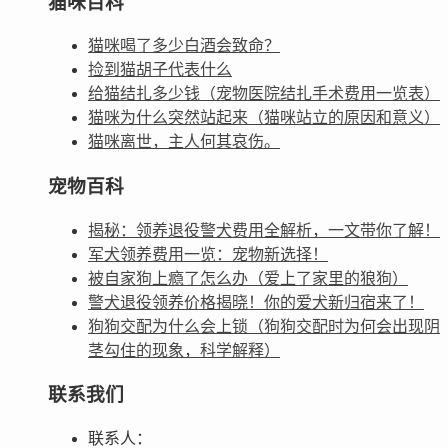
猫咪百科
猫咪喝了多少白酒会致命？
捡到猫胡子代表什么
给猫结扎多少钱（宠物医院结扎手术费用一览表）
猫咪为什么突然站起来（猫咪站立的原因和意义）
猫咪离世，主人何其哀伤。
宠物百科
揭秘：领养退役警犬费用全解析，一文带你了解！
军犬领养费用一览：宠物新选择！
被自家狗上瘾了怎么办（爱上了家里的狼狗）
警犬退役领养价格揭晓！你的爱犬新归宿来了！
狗狗交配为什么会上锁（狗狗交配时为何会出现阴
茎勾住的现象，科学解释）
联系我们
联系人：