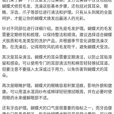
我们来了解一下什么是全方位美容。全方位美容不仅仅包括给
蝴蝶犬修剪毛发、洗澡这些基本步骤，还包括对其耳朵、眼
睛、牙齿、爪子等部位进行清洁和护理。只有从头到尾的全面
呵护，才能让你的蝴蝶犬焕发出最迷人的光彩。
针对不同部位进行详细介绍。首先是毛发护理。蝴蝶犬的毛发
需要定期修剪和梳理，以保持整洁和顺滑。建议选择适合蝴蝶
犬肤质和毛发类型的洗护产品，并根据季节变化调整洗澡次
数。在洗澡后，记得用吹风机将毛发吹干，避免蝴蝶犬受凉。
其次是耳朵清洁。蝴蝶犬的耳朵需要定期清洁，以防止耳垢滞
留和感染。可以使用专门的耳部清洁剂和棉签轻轻擦拭耳道，
但要注意不要插入太深或过于用力，以免伤害到蝴蝶犬的耳
朵。
再次是眼睛护理。蝴蝶犬的眼睛容易积聚泪痕，影响外貌和健
康。可以用温水湿润纱布或棉球轻轻擦拭眼周，并在必要时使
用眼药水来缓解眼部不适。
还有牙齿护理。蝴蝶犬的口气是很重要的指标之一，而牙齿健