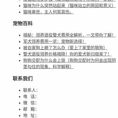
猫咪为什么突然站起来（猫咪站立的原因和意义）
猫咪离世，主人何其哀伤。
宠物百科
揭秘：领养退役警犬费用全解析，一文带你了解！
军犬领养费用一览：宠物新选择！
被自家狗上瘾了怎么办（爱上了家里的狼狗）
警犬退役领养价格揭晓！你的爱犬新归宿来了！
狗狗交配为什么会上锁（狗狗交配时为何会出现阴
茎勾住的现象，科学解释）
联系我们
联系人：
电 话：
微 信：
邮 箱：
地 址：