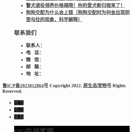
警犬退役领养价格揭晓！你的爱犬新归宿来了！
狗狗交配为什么会上锁（狗狗交配时为何会出现阴
茎勾住的现象，科学解释）
联系我们
联系人：
电 话：
微 信：
邮 箱：
地 址：
鲁ICP备2023012864号
Copyright 2022.
原生态宠物号
Rights
Reserved.
首页
电话
客服
QQ在线客服