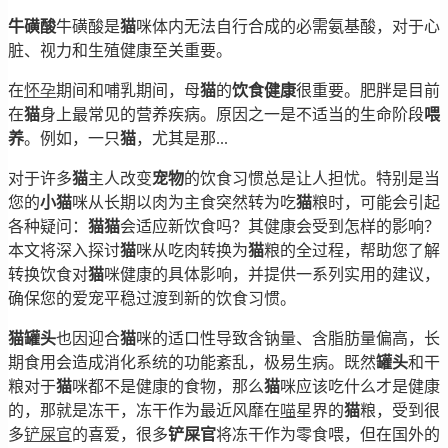
牛磺酸
牛磺酸是
猫
咪体内无法自行合成的必需氨基酸，对于心
脏、视力和生殖健康至关重要。
在
怀孕
期间和哺乳期间，母
猫
的
饮食
健康
很重要。肥胖是目前
在
猫
身上最常见的营养疾病。原因之一是不适当的生命阶段
喂
养
。例如，一只
猫
，尤其是那...
对于许多
猫
主人改变
宠物
的饮食习惯总是让人担忧。特别是当
您的
小猫
咪从长期以肉为主食突然转为吃
猫
粮时，可能会引起
各种疑问：
猫
猫
会适应新饮食吗？其健康会受到怎样的影响？
本文将深入探讨
猫
咪从吃肉转换为
猫
粮的全过程，帮助您了解
转换饮食对
猫
咪健康的具体影响，并提供一系列实用的建议，
确保您的爱宠平稳过渡到新的饮食习惯。
猫
罐头
也因迎合
猫
咪的适口性导致含钠量、含脂肪量偏高，长
期食用会造成消化系统的功能紊乱，极易生病。既然
罐头
和干
粮对于
猫
咪都不是健康的食物，那么
猫
咪应该吃什么才是健康
的，那就是冻干，冻干作为最近风靡在
喵
星界的
猫
粮，受到很
多
铲屎官
的喜爱，很多
铲屎官
将冻干作为零食喂，但在国外的