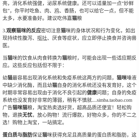
亮，消化系统强健，泌尿系统健康。还可以适量加一点“妙鲜
包”，你平时吃鱼、肉、
鸡
、香肠，也可以给它一点，但不能
太多，水要准备好。建议吃伟嘉
猫
粮
3.
观察猫咪的反应
密切注意
猫
咪的身体状况和行为变化，如出
现持续性腹泻、
呕吐
、厌食等症状，应立即停止换食并咨询兽
医。
当
猫
咪的饮食从肉食转换为
猫
粮时，可能会出现一些适应期反
应。这些反应包括但不限于：
幼
猫
最容易出现消化系统和免疫系统这两方的问题，
猫
咪
唾液
中缺少消化酶，而且幼
猫
自身的消化系统还没有发育好，这个
时期非常容易出现由于消化不良引起的
健康
问题；自身的免疫
系统也没发育好非常的薄弱，稍有不慎就....simba.taobao.com
广告
猫
咪
猫
粮，淘宝热卖选好货，超高品质还便宜！轻松购
物，退换
无忧
，放心购物！流行爆款，好物众多，你的不二之
选！购物上淘宝，一站搞定。
蛋白质与脂肪
保证
猫
咪获得充足且高质量的蛋白质和脂肪，这