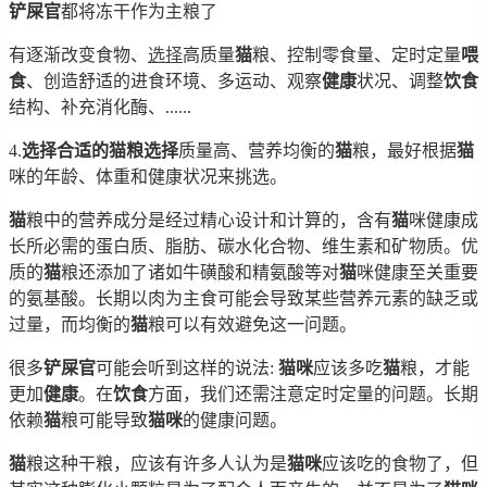
铲屎官
都将冻干作为主粮了
有逐渐改变食物、
选择
高质量
猫
粮、控制零食量、定时定量
喂
食
、创造舒适的进食环境、多运动、观察
健康
状况、调整
饮食
结构、补充消化酶、......
4.
选择合适的猫粮
选择
质量高、营养均衡的
猫
粮，最好根据
猫
咪的年龄、体重和健康状况来挑选。
猫
粮中的营养成分是经过精心设计和计算的，含有
猫
咪健康成
长所必需的蛋白质、脂肪、碳水化合物、维生素和矿物质。优
质的
猫
粮还添加了诸如牛磺酸和精氨酸等对
猫
咪健康至关重要
的氨基酸。长期以肉为主食可能会导致某些营养元素的缺乏或
过量，而均衡的
猫
粮可以有效避免这一问题。
很多
铲屎官
可能会听到这样的说法:
猫
咪
应该多吃
猫
粮，才能
更加
健康
。在
饮食
方面，我们还需注意定时定量的问题。长期
依赖
猫
粮可能导致
猫
咪
的健康问题。
猫
粮这种干粮，应该有许多人认为是
猫
咪
应该吃的食物了，但