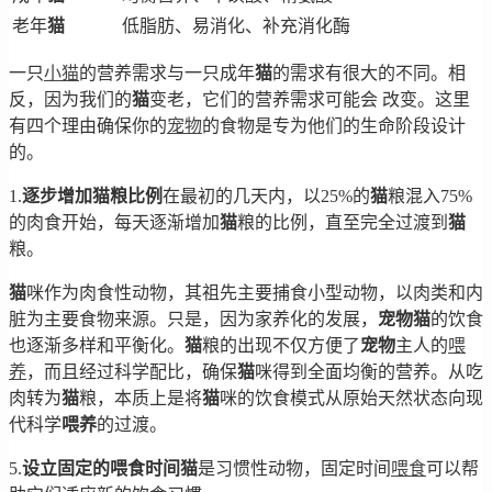
老年
猫
低脂肪、易消化、补充消化酶
一只
小猫
的营养需求与一只成年
猫
的需求有很大的不同。相
反，因为我们的
猫
变老，它们的营养需求可能会 改变。这里
有四个理由确保你的
宠物
的食物是专为他们的生命阶段设计
的。
1.
逐步增加猫粮比例
在最初的几天内，以25%的
猫
粮混入75%
的肉食开始，每天逐渐增加
猫
粮的比例，直至完全过渡到
猫
粮。
猫
咪作为肉食性动物，其祖先主要捕食小型动物，以肉类和内
脏为主要食物来源。只是，因为家养化的发展，
宠物
猫
的饮食
也逐渐多样和平衡化。
猫
粮的出现不仅方便了
宠物
主人的
喂
养
，而且经过科学配比，确保
猫
咪得到全面均衡的营养。从吃
肉转为
猫
粮，本质上是将
猫
咪的饮食模式从原始天然状态向现
代科学
喂养
的过渡。
5.
设立固定的喂食时间
猫
是习惯性动物，固定时间
喂食
可以帮