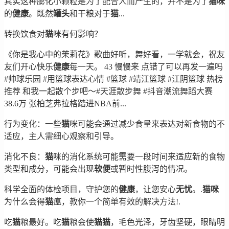
其实这种膨化小颗粒是为了配合人而产生的，并不是为了
猫
咪
的
健康
。既然
罐头
和干粮对于
猫
...
转换饮食对
猫
咪有何影响？
《你是我心中的茉莉花》歌曲好听，舞好看，一学就会，祝友
友们开心快乐
健康
每一天。 43 慢慢来 点错了可以再发一遍吗
#帅球乐园 #用篮球表达心情 #篮球 #靖江篮球 #江阴篮球 热榜
推荐 和我一起散个步吧～#天涯散步舞 #抖音潮流舞蹈大赛
38.6万 张柏芝弗拉格踏进NBA前...
行为变化：一些
猫
咪可能会通过减少食量来表达对新食物的不
适应，主人需细心观察和引导。
消化不良：
猫
咪的消化系统可能需要一段时间来适应新的食物
类型和成分，可能会出现
软便
或暂时性腹泻的情况。
科学全面的体检项目，守护您的
健康
，让您安心
无忧
。.
猫
咪
为什么会得
猫
瘟，教你一个简单有效的解决方法!.
吃
猫
粮最好。吃
猫
粮会使
猫
猫
，毛色光泽，牙齿坚硬，眼睛明