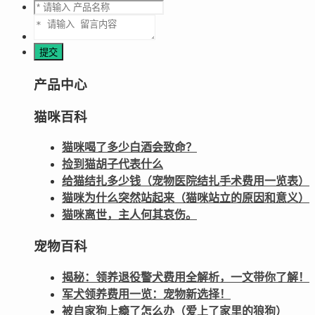
产品中心
猫咪百科
猫咪喝了多少白酒会致命？
捡到猫胡子代表什么
给猫结扎多少钱（宠物医院结扎手术费用一览表）
猫咪为什么突然站起来（猫咪站立的原因和意义）
猫咪离世，主人何其哀伤。
宠物百科
揭秘：领养退役警犬费用全解析，一文带你了解！
军犬领养费用一览：宠物新选择！
被自家狗上瘾了怎么办（爱上了家里的狼狗）