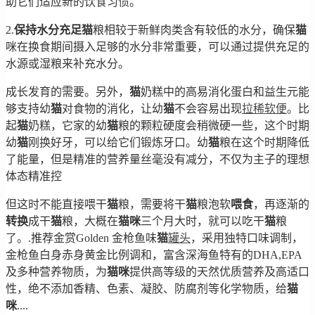
助它们适应新的饮食习惯。
2.
保持水分充足
猫
粮相较于新鲜肉类含有较低的水分，确保
猫
咪在换食期间摄入足够的水分非常重要，可以通过提供充足的
水源或湿粮来补充水分。
成长发育的需要。另外，
猫
奶糕中的高易消化蛋白和益生元能
够支持幼
猫
对食物的消化，让幼
猫
不会容易出现
拉稀
软便
。比
起
猫
奶糕，它家的幼
猫
粮的颗粒硬度会稍微硬一些，这个时期
幼
猫
刚换好牙，可以给它们锻炼牙口。幼
猫
粮在这个时期降低
了能量，但是精准的营养量丝毫没有减分，不仅为主子的理想
体态精准控
但这时不能直接喂干
猫
粮，需要将干
猫
粮泡软
喂食
，再逐渐的
转换
成干
猫
粮，大概在
猫
咪
三个月大时，就可以吃干
猫
粮
了。.推荐金赏Golden 金枪鱼味
猫
罐头
，采用独特口味调制，
金枪鱼白身赤身黄金比例调和，富含深海鱼特有的DHA,EPA
及多种营养物质，为
猫
咪
提供高等级的天然优质营养及高适口
性，绝不添加香精、色素、凝胶、防腐剂等化学物质，给
猫
咪
....