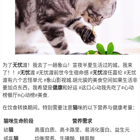
为了
无忧
渡！我去了一趟象山！宣夜半夏生活过的城，我来
了！！#
无忧
渡 #无忧渡前世今生宿命感 #
无忧
渡任嘉伦 #无忧
渡有六个志怪单元 #象山影视城.胡元骏的美食空间如果生活非
要加点东西，我希望是
健康
和好运 #这口心动我先吃了#心动
榜餐厅#心动榜#美食.
在饮食转换期间，特别需要注意
猫
咪的以下营养与健康考量：
猫
咪生命阶段
营养需求
幼
猫
高蛋白质、高卡路里、易消化蛋白、益生元
成年
猫
均衡营养、牛磺酸、精氨酸