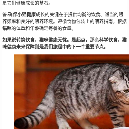
是它们健康成长的基石。
答:确保
小猫
健康
成长的关键在于提供均衡的
饮食
、适当的
喂
养
频率和良好的
喂养
环境。遵循食物包装上的
喂养
指南，根据
猫
咪
的体重和年龄确定每餐的食量。
如果说转换饮食，猫咪健康无忧。是起点，那么科学饮食，猫
咪健康未来保障则是我们旅程中的下一个重要节点。