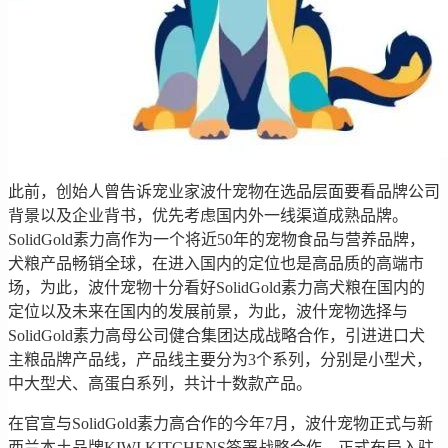
此前，创始人曾告诉宠业家波什宠物在选品层面要看品牌公司
背景以及企业背书，优先考虑国内外一线渠道成熟品牌。
SolidGold素力高作为一个将近50年的宠物食品与营养品牌，
犬粮产品畅销全球，在进入国内的定位也是高品质的高端市
场，为此，波什宠物十分看好SolidGold素力高犬粮在国内的
定位以及未来在国内的发展前景，为此，波什宠物选择与
SolidGold素力高母公司健合集团达成战略合作，引进进口犬
主粮品牌产品线，产品线主要分为3个系列，分别是小型犬，
中大型犬、高蛋白系列，共计十数款产品。
在官宣与SolidGold素力高合作的今年7月，波什宠物正式与新
西兰本土品牌KIWI KITCHENS签署战略合作，正式布局入驻