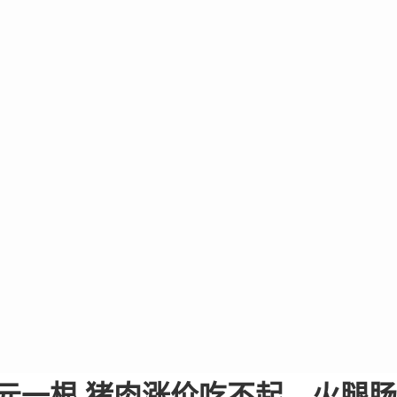
元一根 猪肉涨价吃不起，火腿