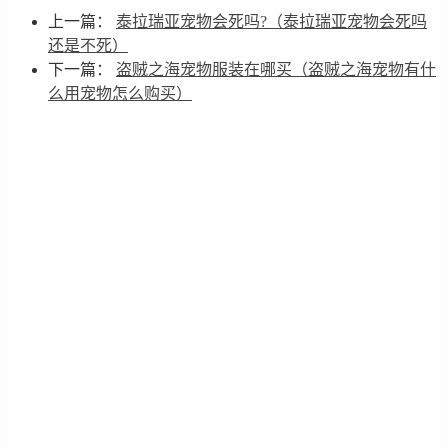
上一篇：
泰拉瑞亚宠物会死吗?（泰拉瑞亚宠物会死吗
还是不死）
下一篇：
盗贼之海宠物服装在哪买（盗贼之海宠物有什
么用宠物怎么购买）