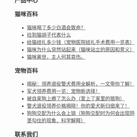
产品中心
猫咪百科
猫咪喝了多少白酒会致命？
捡到猫胡子代表什么
给猫结扎多少钱（宠物医院结扎手术费用一览表）
猫咪为什么突然站起来（猫咪站立的原因和意义）
猫咪离世，主人何其哀伤。
宠物百科
揭秘：领养退役警犬费用全解析，一文带你了解！
军犬领养费用一览：宠物新选择！
被自家狗上瘾了怎么办（爱上了家里的狼狗）
警犬退役领养价格揭晓！你的爱犬新归宿来了！
狗狗交配为什么会上锁（狗狗交配时为何会出现阴
茎勾住的现象，科学解释）
联系我们