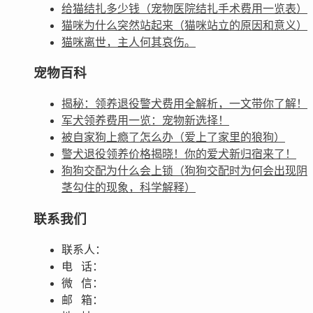
给猫结扎多少钱（宠物医院结扎手术费用一览表）
猫咪为什么突然站起来（猫咪站立的原因和意义）
猫咪离世，主人何其哀伤。
宠物百科
揭秘：领养退役警犬费用全解析，一文带你了解！
军犬领养费用一览：宠物新选择！
被自家狗上瘾了怎么办（爱上了家里的狼狗）
警犬退役领养价格揭晓！你的爱犬新归宿来了！
狗狗交配为什么会上锁（狗狗交配时为何会出现阴
茎勾住的现象，科学解释）
联系我们
联系人：
电 话：
微 信：
邮 箱：