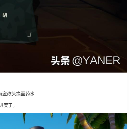
盗改头换面药水.
进度了。