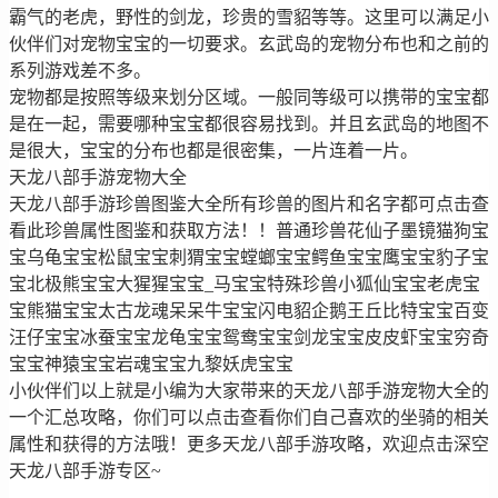
霸气的老虎，野性的剑龙，珍贵的雪貂等等。这里可以满足小
伙伴们对宠物宝宝的一切要求。玄武岛的宠物分布也和之前的
系列游戏差不多。
宠物都是按照等级来划分区域。一般同等级可以携带的宝宝都
是在一起，需要哪种宝宝都很容易找到。并且玄武岛的地图不
是很大，宝宝的分布也都是很密集，一片连着一片。
天龙八部手游宠物大全
天龙八部手游珍兽图鉴大全所有珍兽的图片和名字都可点击查
看此珍兽属性图鉴和获取方法！！普通珍兽花仙子墨镜猫狗宝
宝乌龟宝宝松鼠宝宝刺猬宝宝螳螂宝宝鳄鱼宝宝鹰宝宝豹子宝
宝北极熊宝宝大猩猩宝宝_马宝宝特殊珍兽小狐仙宝宝老虎宝
宝熊猫宝宝太古龙魂呆呆牛宝宝闪电貂企鹅王丘比特宝宝百变
汪仔宝宝冰蚕宝宝龙龟宝宝鸳鸯宝宝剑龙宝宝皮皮虾宝宝穷奇
宝宝神猿宝宝岩魂宝宝九黎妖虎宝宝
小伙伴们以上就是小编为大家带来的天龙八部手游宠物大全的
一个汇总攻略，你们可以点击查看你们自己喜欢的坐骑的相关
属性和获得的方法哦！更多天龙八部手游攻略，欢迎点击深空
天龙八部手游专区~