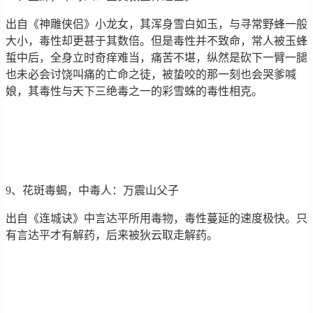
出自《神雕侠侣》小龙女，其浑身雪白如玉，与寻常野蜂一般
大小，毒性却更甚于其数倍。但是毒性并不致命，常人被玉蜂
蜇中后，全身立时奇痒难当，痛苦不堪，纵然是砍下一臂一腿
也未必会讨饶叫痛的亡命之徒，被蛰咬的那一刻也会哭爹喊
娘，其毒性与天下三绝毒之一的彩雪蛛的毒性相克。
9、花斑毒蝎，中毒人：万震山父子
出自《连城诀》中言达平所用毒物，毒性蔓延的速度极快。只
有言达平才有解药，后来被狄云取走解药。