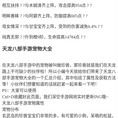
相互扶持 ? ?与木婉清齐上阵，攻击提高954点 ? ?
明眸善睐 ? ?与阿碧齐上阵，防御提高605点 ? ?
母女情深 ? ?与甘宝宝齐上阵，受到的伤害减免6.4% ? ?
纯真无邪 ? ?升到橙9阶，生命提高14784点 ? ?
天龙八部手游宠物大全
在天龙八部手游中的宠物被叫做珍兽，那珍兽就是我们在天龙
路上不可缺少的伙伴啦！所以小编今天就给你们带来了天龙八
部手游宠物大全的一个汇总介绍，其中包括了属性及获取方法
等！小伙伴们想要知道的话就赶紧一起来看一下吧！
PS：大家可以使用
Ctrl+D收藏好此页面，我们深空手游网将实时更新ING哦~
天龙八部手游宠物属性
宠物分布
玄武岛的珍兽宝宝们非常的多，有可爱的小狗，呆萌的松鼠，