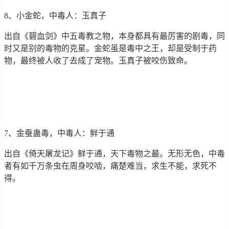
8、小金蛇，中毒人：玉真子
出自《碧血剑》中五毒教之物，本身都具有最厉害的剧毒，同
时又是别的毒物的克星。金蛇虽是毒中之王，却是受制于药
物，最终被人收了去成了宠物。玉真子被咬伤致命。
7、金蚕蛊毒，中毒人：鲜于通
出自《倚天屠龙记》鲜于通，天下毒物之最。无形无色，中毒
者有如千万条虫在周身咬啮，痛楚难当，求生不能，求死不
得。