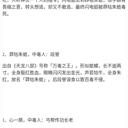
吃，只听钟灵一个人的指令。闪电貂见到莽牯朱蛤，似乎颇有
畏缩之意，转头想逃，却又不敢逃，最终闪电貂被莽牯朱蛤毒
死。
2、莽牯朱蛤，中毒人：段誉
出自《天龙八部》号称「万毒之王」。形似蛤蟆，长不逾两
寸，全身殷红胜血，眼睛闪闪发出金光，声若牯牛，全身朱
红，故名「莽牯朱蛤」。后段誉误食以致百毒不侵。
1、心一跳，中毒人：丐帮传功长老