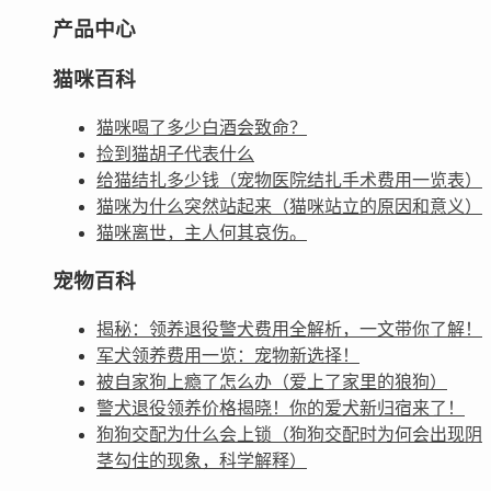
产品中心
猫咪百科
猫咪喝了多少白酒会致命？
捡到猫胡子代表什么
给猫结扎多少钱（宠物医院结扎手术费用一览表）
猫咪为什么突然站起来（猫咪站立的原因和意义）
猫咪离世，主人何其哀伤。
宠物百科
揭秘：领养退役警犬费用全解析，一文带你了解！
军犬领养费用一览：宠物新选择！
被自家狗上瘾了怎么办（爱上了家里的狼狗）
警犬退役领养价格揭晓！你的爱犬新归宿来了！
狗狗交配为什么会上锁（狗狗交配时为何会出现阴
茎勾住的现象，科学解释）