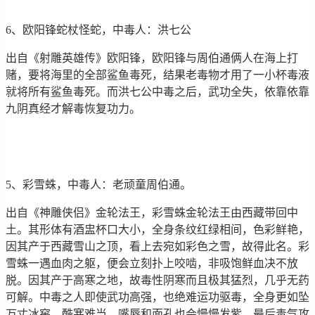
6、欧阳锋蛇杖怪蛇，中毒人：洪七公
出自《射雕英雄传》欧阳锋，欧阳锋与周伯通俩人在海上打
赌，要将海里的全部鲨鱼毒死，结果老毒物才用了一小杯毒液
就将所有鲨鱼毒死。而洪七公中毒之后，武功全失，依靠依靠
九阴真经才解毒恢复功力。
5、彩雪蛛，中毒人：老顽童周伯通。
出自《神雕侠侣》金轮法王，彩雪蛛金轮法王由西藏带回中
土。其形体有酒盅杯口大小，全身条纹红绿相间，色彩鲜艳，
因其产于西藏雪山之顶，看上去宛如彩色之雪，故得此名。彩
雪蛛一遇血肉之躯，便会立刻扑上咬啮，非吸饱鲜血决不放
脱。因其产于高寒之地，故毒性阴寒而且极其猛烈，几乎无药
可解。中毒之人即使武功高强，也绝难运功驱毒，全身更如坠
万丈冰窖，酷寒难当，嘴唇和面孔也会慢慢发紫，最后毒气攻