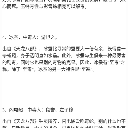
心而死。玉蜂毒性与彩雪蛛相克可以解毒。
4、冰蚕，中毒人：游坦之。
出自《天龙八部》，冰蚕比寻常的蚕要大一倍有余，长得像一
条蚯蚓，身子透明直如水晶。此外，冰蚕与生俱来一种最厉害
的剧毒，同时它也是别的毒物的克星。因此，冰蚕有“至毒”之
称。除了“至毒”，冰蚕的另一大特性是“至寒”。
3、闪电貂，中毒人：段誉、左子穆
出自《天龙八部》钟灵所养，闪电貂爱吃毒蛇，别的什么也不