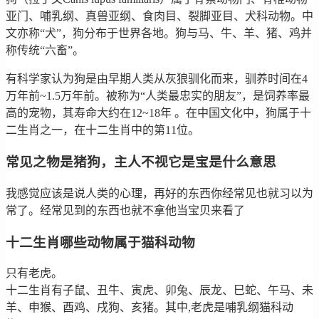
亚门、哺乳纲、真兽亚纲、食肉目、裂脚亚目、犬科动物。中
文亦称“犬”，狗分布于世界各地。狗与马、牛、羊、猪、鸡并
称传统“六畜”。
有科学家认为狗是由早期人类从灰狼驯化而来，驯养时间在4
万年前~1.5万年前。被称为“人类最忠实的朋友”，是饲养率最
高的宠物，其寿命大约在12~18年 。在中国文化中，狗属于十
二生肖之一，在十二生肖中的第11位。
常见之物是猪狗，主人不视它是宝是什么意思
我感觉应该是说人类的心理，再好的东西你经常见也就习以为
常了。经常见到的东西也就不拿他当宝贝来看了
十二生肖哪些动物属于猫科动物
只有老虎。
十二生肖有子鼠、丑牛、寅虎、卯兔、辰龙、巳蛇、午马、未
羊、申猴、酉鸡、戌狗、亥猪。其中,老虎是哺乳纲猫科动