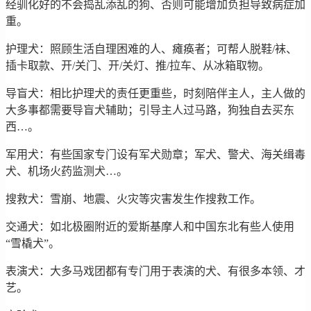
经驯化好的不会捣乱添乱的狗、否则可能增加负担导致病症加
重。
护理犬：照顾生活自理困难的人、瘫痪者；可帮人脱鞋/袜、
插卡取款、开/关门、开/关灯、推/拉车、从冰箱取物。
导盲犬：相比护理犬的责任更重些，时刻陪伴主人，主人做的
大多事都需要导盲犬辅助；引导主人过马路，狗独自去买东
西…。
军用犬：有些国家专门设有军犬勋章；军犬、警犬、海关缉毒
犬、机场火药监测犬…。
搜救犬：雪崩、地震、火灾等灾害发生作搜救工作。
交通犬：如北极圈附近的爱斯基摩人和中国东北有些人使用
“雪橇犬”。
表演犬：大多马戏团都有专门用于表演的犬、有很多本领、才
艺。