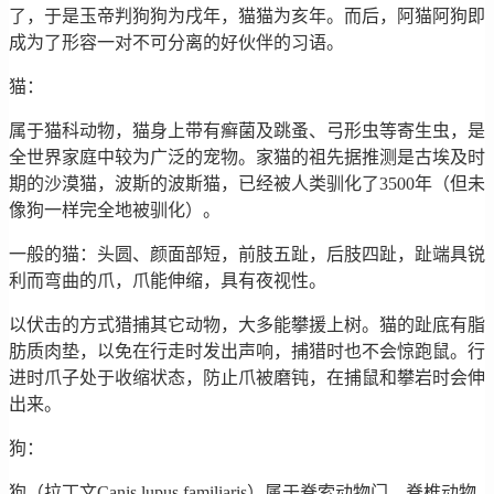
了，于是玉帝判狗狗为戌年，猫猫为亥年。而后，阿猫阿狗即
成为了形容一对不可分离的好伙伴的习语。
猫：
属于猫科动物，猫身上带有癣菌及跳蚤、弓形虫等寄生虫，是
全世界家庭中较为广泛的宠物。家猫的祖先据推测是古埃及时
期的沙漠猫，波斯的波斯猫，已经被人类驯化了3500年（但未
像狗一样完全地被驯化）。
一般的猫：头圆、颜面部短，前肢五趾，后肢四趾，趾端具锐
利而弯曲的爪，爪能伸缩，具有夜视性。
以伏击的方式猎捕其它动物，大多能攀援上树。猫的趾底有脂
肪质肉垫，以免在行走时发出声响，捕猎时也不会惊跑鼠。行
进时爪子处于收缩状态，防止爪被磨钝，在捕鼠和攀岩时会伸
出来。
狗：
狗（拉丁文Canis lupus familiaris）属于脊索动物门、脊椎动物