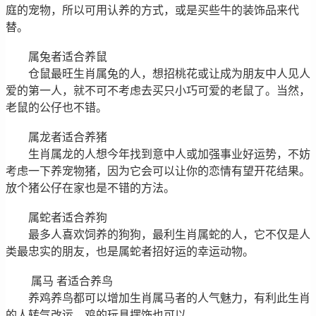
庭的宠物，所以可用认养的方式，或是买些牛的装饰品来代
替。
属兔者适合养鼠
仓鼠最旺生肖属兔的人，想招桃花或让成为朋友中人见人
爱的第一人，就不可不考虑去买只小巧可爱的老鼠了。当然，
老鼠的公仔也不错。
属龙者适合养猪
生肖属龙的人想今年找到意中人或加强事业好运势，不妨
考虑一下养宠物猪，因为它会可以让你的恋情有望开花结果。
放个猪公仔在家也是不错的方法。
属蛇者适合养狗
最多人喜欢饲养的狗狗，最利生肖属蛇的人，它不仅是人
类最忠实的朋友，也是属蛇者招好运的幸运动物。
属马 者适合养鸟
养鸡养鸟都可以增加生肖属马者的人气魅力，有利此生肖
的人转气改运。鸡的玩具摆饰也可以。