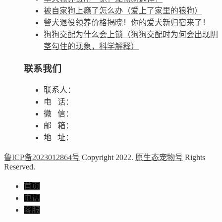
被自家狗上瘾了怎么办（爱上了家里的狼狗）
警犬退役领养价格揭晓！你的爱犬新归宿来了！
狗狗交配为什么会上锁（狗狗交配时为何会出现阴
茎勾住的现象，科学解释）
联系我们
联系人：
电 话：
微 信：
邮 箱：
地 址：
鲁ICP备2023012864号
Copyright 2022.
原生态宠物号
Rights
Reserved.
首页
电话
客服