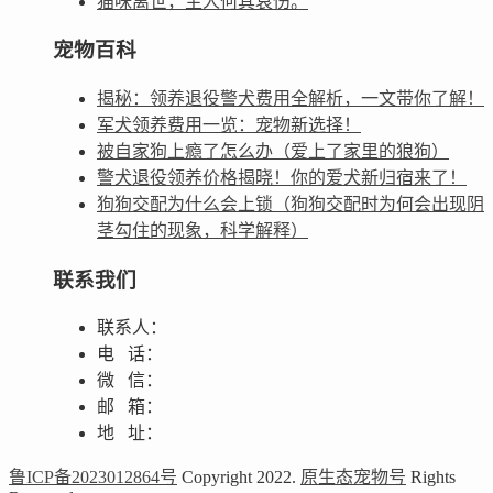
猫咪离世，主人何其哀伤。
宠物百科
揭秘：领养退役警犬费用全解析，一文带你了解！
军犬领养费用一览：宠物新选择！
被自家狗上瘾了怎么办（爱上了家里的狼狗）
警犬退役领养价格揭晓！你的爱犬新归宿来了！
狗狗交配为什么会上锁（狗狗交配时为何会出现阴
茎勾住的现象，科学解释）
联系我们
联系人：
电 话：
微 信：
邮 箱：
地 址：
鲁ICP备2023012864号
Copyright 2022.
原生态宠物号
Rights