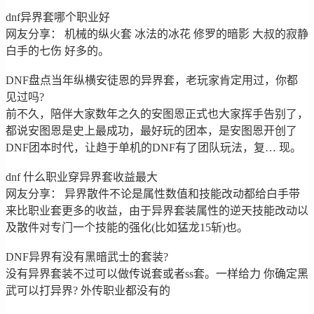
dnf异界套哪个职业好
网友分享： 机械的纵火套 冰法的冰花 修罗的暗影 大叔的寂静
白手的七伤 好多的。
DNF盘点当年纵横安徒恩的异界套，老玩家肯定用过，你都
见过吗?
前不久，陪伴大家数年之久的安图恩正式也大家挥手告别了，
都说安图恩是史上最成功，最好玩的团本，是安图恩开创了
DNF团本时代，让趋于单机的DNF有了团队玩法，复… 现。
dnf 什么职业穿异界套收益最大
网友分享： 异界散件不论是属性数值和技能改动都给白手带
来比职业套更多的收益，由于异界套装属性的逆天技能改动以
及散件对专门一个技能的强化(比如猛龙15斩)也。
DNF异界有没有黑暗武士的套装?
没有异界套装不过可以做传说套或者ss套。一样给力 你确定黑
武可以打异界? 外传职业都没有的