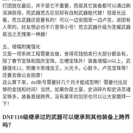
打团放在最后，并不是它不重要，而是其它装备都可以通过刷
深渊获得，而武器荒古巨剑却有自制武器能代替！但是长远
看，荒古武器还是要有的！可以一边安图恩一边卢克，进团有
人带的，好友想必也不介意带小号！荒古武器升级为圣耀武器
是当之无愧第一神器！
五、增幅附魔强化
又是一项系统工程需要去做，舍得花钱拍卖行大部分都会有，
除了春节宝珠和国庆宝珠，左槽宝珠外！装备增幅10以上，武
器强化12，附魔卡恩魂虫王，火光卡，心脏卡，卢克宝珠等！
还要去做公会勋章！
这么算下来，dnf新号需要好几个月才能成型啊！需要付出足
够的金钱和时间！当然，如果你是土豪，史诗碎片和史诗灵魂
足够多，装备直接跨界，没有童年的剑宗也可以让大家膜拜一
下！
DNF110级继承过的武器可以继承到其他装备上跨界
吗？