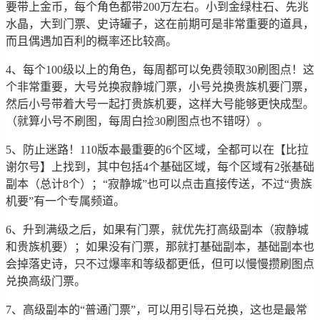
要带上金币，每个角色都带200万左右。小到金绿柱石、先兆
水晶，大到门票、史诗罐子，这在前期可是非常重要的道具，
而且偶遇加百利的概率还比较高。
4、每个100级以上的角色，每周都可以免费领取30刷图点！这
个非常重要，大号兑换寂静城门票，小号兑换贵族机要门票，
然后小号带着大号一起打贵族机要，这样大号能够更快成型。
（就算小号不刷图，每周白捡30刷图点也不错呀）。
5、防止迷路！110版本最重要的6个区域，全都可以在【比拉
谢尔号】上找到，其中包括4个基础区域，每个区域有2张基础
副本（总计8个）；“寂静城”也可以点击直接传送，不过“贵族
机要”有一个专属频道。
6、升到满级之后，如果有门票，就优先打高级副本（寂静城
和贵族机要）；如果没有门票，那就打基础副本，基础副本也
会掉落史诗，只不过爆率和等级都更低，但可以慢慢攒刷图点
兑换高级门票。
7、高级副本的“普通门票”，可以用引导石兑换，这也是最常