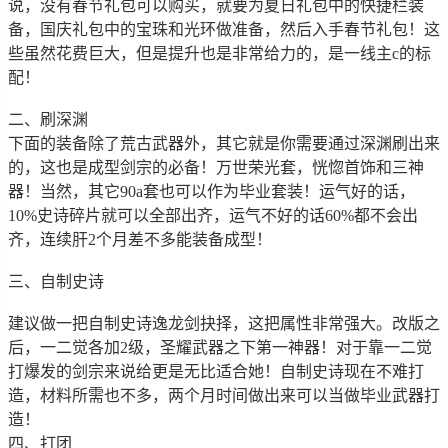
说，没有春节礼包可以购买，就要为夏日礼包中的快捷栏装
备，国庆礼包中的宝珠和光环做准备，然后入手春节礼包！这
些虽然花费巨大，但是提升也是非常给力的，是一线主c的标
配！
二、刷深渊
下面的装备除了荒古武器外，其它就是你需要通过深渊刷出来
的，这也是成型剑宗的必备！万世荣光套，恍惚首饰和三神
器！当然，其它90a套也可以作为毕业套装！运气好的话，
10%史诗碎片就可以全部出齐，运气不好的话60%都不会出
齐，连续肝2个月差不多能装备成型！
三、自制史诗
建议做一把自制史诗逸龙剑抉择，这把属性非常强大。改版之
后，一二觉各加2级，圣耀武器之下第一神器！对于靠一二觉
打爆发的剑宗来说给更是无比适合她！自制史诗现在不难打
造，材料所需也不多，两个月时间做出来可以当做毕业武器打
造！
四、打团