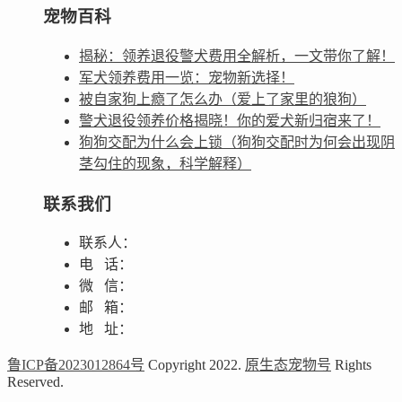
宠物百科
揭秘：领养退役警犬费用全解析，一文带你了解！
军犬领养费用一览：宠物新选择！
被自家狗上瘾了怎么办（爱上了家里的狼狗）
警犬退役领养价格揭晓！你的爱犬新归宿来了！
狗狗交配为什么会上锁（狗狗交配时为何会出现阴
茎勾住的现象，科学解释）
联系我们
联系人：
电 话：
微 信：
邮 箱：
地 址：
鲁ICP备2023012864号
Copyright 2022.
原生态宠物号
Rights
Reserved.