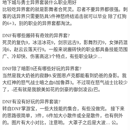
地下城与勇士异界套装什么职业用好
比较吃异界套的就是影舞者合死灵。忍者不要异界都很强。刺
客的话异界只需要防具5件神怒终结追击就可以毕业 除了红狗
的6+3，别的职业的异界套都淘汰。
DNF有哪些搬砖有奇效的异界套?
死灵的复仇9，冰洁冰花9，剑宗远古9，影舞烈刃9，女弹药混
沌6，赵云云落天行9。一般来说搬砖快的职业都具备技能范围
广、冷却快、伤害高这3个特点，有些职业缺少…
DNF除了暗影9还有哪些好玩的异界套?
当然是我大奶爸的寂静9.安图恩卢克都能看到奶爸的身影。我
大红神的怒气战士暗之血6加鲁莽3。不过现在怒气战士比较少
了，-还有就是我貌美如花的剑豪的御剑凌云(巴。
DNF有没有好玩的异界套装?
转自DNF掌游宝，一些大技能的集合，有些没做完。 接下来
的思路很简单，3件，6件加大小散件或全是散件，也有例外
的。图片有大小对比，注意哟。 大罩子之后是大波… 公。