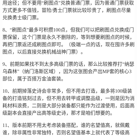
用途径；但不要用“刷图点”兑换普通门票，因为普通门票获取
方式更多不值钱，冒险/勇士门票就比较珍贵了，刷图点尽量
兑换勇士级门票。
8、“刷图点”最多可积攒100点，但我们可以把刷图点兑换成门
票保留，这个门票是永久不删除的，等到想要刷图点的时候，
再把门票返还成刷图点即可。（极端一点的话，现在囤许多刷
图点，以后直接兑换机械战神门票）。
9、前期如果找不到太多高级门票的话，那么比较推荐打“纳瑟
乌森林”（纳门洛斯区域），因为这张图会产出MP套的核心3
部位，属于百搭万金油套装。
10、前期掉落史诗会非常多，但不用去打造，最多将100级装
备的打造铭刻过去，但不用去转甲或调整品级，一则是因为消
耗材料浪费，二则是大部分装备都只能作为过渡使用，后面高
级副本会直接产出高等级史诗，那才是咱们想要的。
11、版本前期不用太考虑装备搭配，谁的名望值高，就佩戴
谁，除非属性非常独特，否则名望值基本上就代表了等级高