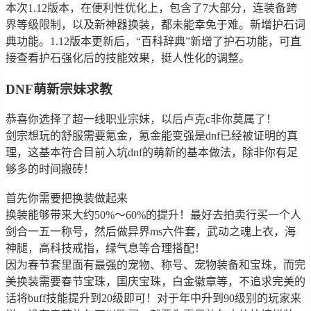
本次1.12版本，在便利性优化上，包含了7大部分，连装备跨
界等级限制，以及新神器换装，都未能幸免于难。新增护石词
典功能。1.12版本更新后，“百科辞典”新增了护石功能，可直
接查看护石强化后的技能效果，挺人性化的调整。
DNF萌新宗妹求教
恭喜你选择了超一线职业宗妹，以后卢克c非你莫属了！
剑宗想玩的舒服需要氪金，氪金能变强是dnf已经被证明的真
理，这基本符合目前入坑dnf的萌新的基本做法，除非你有足
够多的时间搬砖！
首先你需要把换装做起来
换装能够带来大约50%～60%的提升！最好去拍卖行买一个人
剑合一五一称号，然后做异界ms六件套，武动之魂上衣，海
神腿，高科技戒指，绿气息等合理搭配！
因为春节套里面有最强的宠物、称号、宠物装备和宝珠，而完
美换装需要春节宝珠，国庆宝珠，白金徽章等，不追求完美的
话将buff技能提升到20级即可！对于年中升到90级别的玩家来